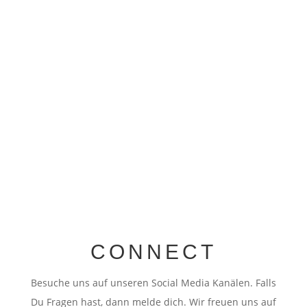
komplette Etage nur für Kieferorthopädie und
ein Paradies für Kinder mit eigenem
Kinderkino, einem Streichelaquarium sowie
einer eigenen...
CONNECT
Besuche uns auf unseren Social Media Kanälen. Falls
Du Fragen hast, dann melde dich. Wir freuen uns auf